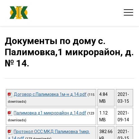
Документы по дому с.
Палимовка,1 микрорайон, д.
№ 14.
Договор с.Палимовка 1м-н д.14.pdf
4.84
2021-
(115
MB
03-15
downloads)
Палимовка д1 микрорайон д.14.pdf
1.12
2021-
(123
MB
09-14
downloads)
Протокол ОСС МКД Палимовка 1мкр.
382.66
2021-
д.14.pdf
kB
03-15
(123 downloads)