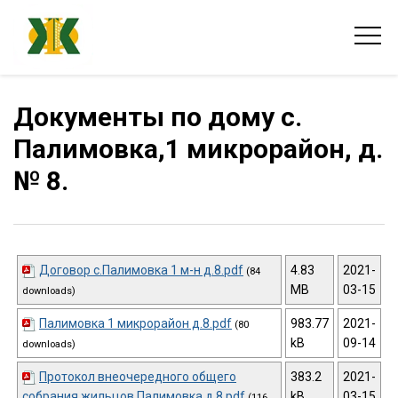
Документы по дому с.
Палимовка,1 микрорайон, д.
№ 8.
Договор с.Палимовка 1 м-н д.8.pdf
4.83
2021-
(84
MB
03-15
downloads)
Палимовка 1 микрорайон д.8.pdf
983.77
2021-
(80
kB
09-14
downloads)
Протокол внеочередного общего
383.2
2021-
собрания жильцов Палимовка д.8.pdf
kB
03-15
(116